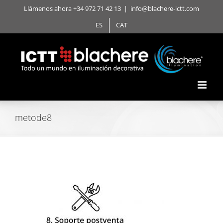
Saltar
Llámenos ahora +34 972 71 42 13
|
info@blachere-ictt.com
al
ES
CAT
contenido
metode8