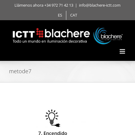
Saltar
Llámenos ahora +34 972 71 42 13
|
info@blachere-ictt.com
al
ES
CAT
contenido
metode7