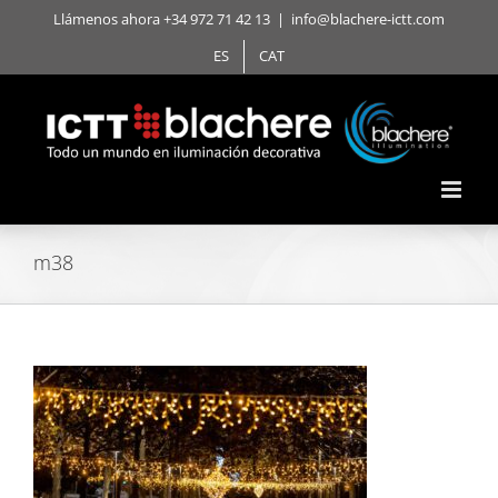
Saltar
Llámenos ahora +34 972 71 42 13
|
info@blachere-ictt.com
al
ES
CAT
contenido
m38