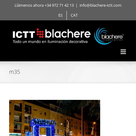
Saltar
Llámenos ahora +34 972 71 42 13
|
info@blachere-ictt.com
al
ES
CAT
contenido
m35