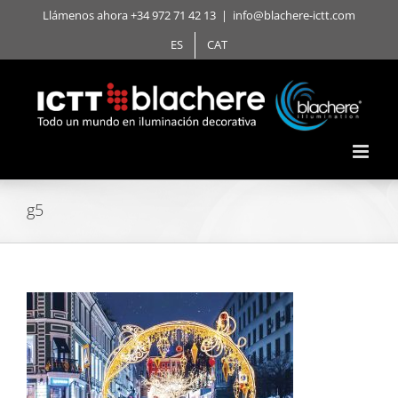
Saltar
Llámenos ahora +34 972 71 42 13
|
info@blachere-ictt.com
al
ES
CAT
contenido
g5