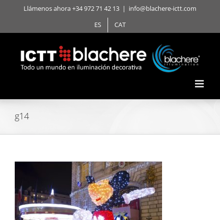
Saltar
Llámenos ahora +34 972 71 42 13
|
info@blachere-ictt.com
al
ES
CAT
contenido
g14