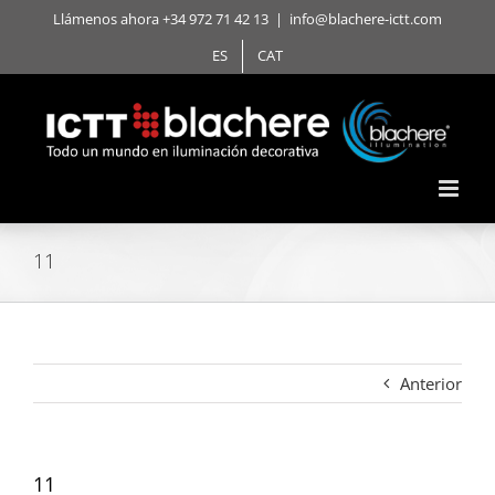
Saltar
Llámenos ahora +34 972 71 42 13
|
info@blachere-ictt.com
al
ES
CAT
contenido
11
Anterior
11