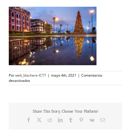
Por
web_blachere-ICTT
|
mayo 4th, 2021
|
Comentarios
en
desactivados
11
Share This Story, Choose Your Platform!
Facebook
X
Reddit
LinkedIn
Tumblr
Pinterest
Vk
Correo
electrónico