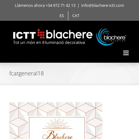
Skip
Llámenos ahora +34 972 71 42 13
|
info@blachere-ictt.com
to
ES
CAT
content
fcatgeneral18