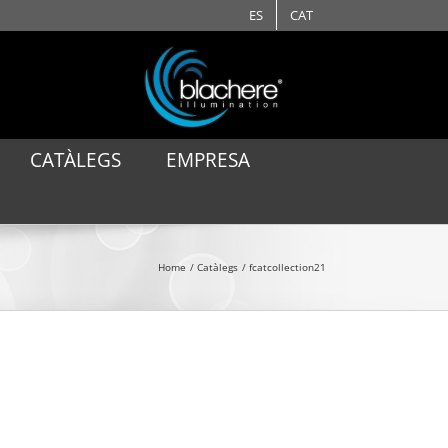
ES
CAT
CATÀLEGS
EMPRESA
Home
Catàlegs
fcatcollection21