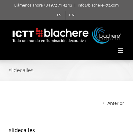
Saltar
Llámenos ahora +34 972 71 42 13
|
info@blachere-ictt.com
al
ES
CAT
contenido
slidecalles
Anterior
slidecalles