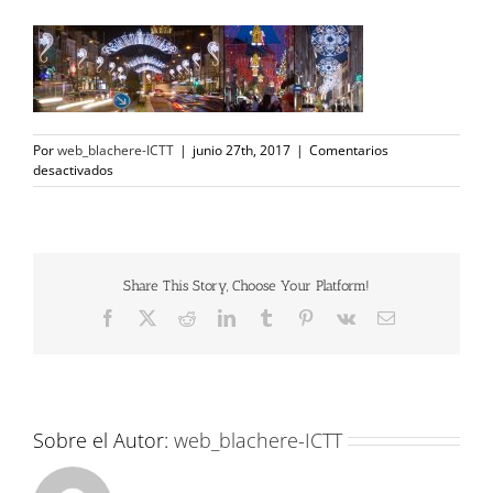
Por
web_blachere-ICTT
|
junio 27th, 2017
|
Comentarios
en
desactivados
slidecalles
Share This Story, Choose Your Platform!
Facebook
X
Reddit
LinkedIn
Tumblr
Pinterest
Vk
Correo
electrónico
Sobre el Autor:
web_blachere-ICTT