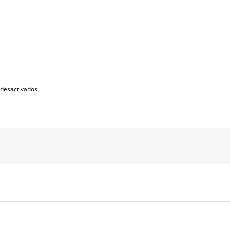
en
desactivados
slidevolums2