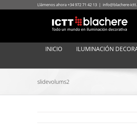
Saltar
Llámenos ahora +34 972 71 42 13
|
info@blachere-ict
al
contenido
INICIO
ILUMINACIÓN DECORA
slidevolums2